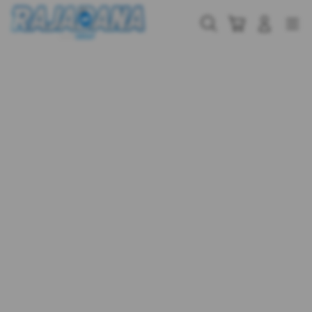
Skip
to
Cari
Troli
Login
Navigation
content