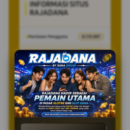
INFORMASI SITUS
RAJADANA
Penilaian Pengguna
8.115.697
Sistem Pembayaran
4 Metode
Layanan Support
24/7
Platform
Multi-Device
PROGRAM DANA ABADI RAJADANA
DANA ABADI PENDIDIKAN